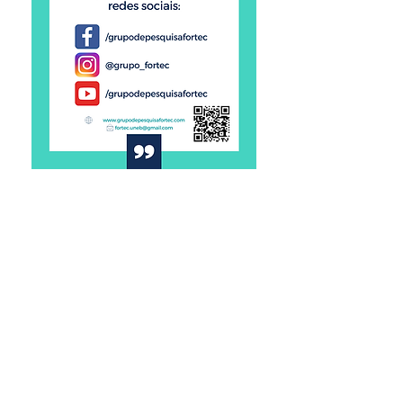
Notícias:
Inscrições
As inscrições não são obrigatórias, mas
são um pré-requisito para os
interessados em obter o certificado de
participação no evento. Logo ao lado
vocês encontram o link para realização
das inscrições no site do Sympla.
01 de novembro, 2021