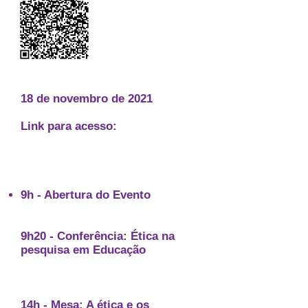
Programação:
https://www.sympla.com.br/v-seminario-
de-pesquisa-em-educacao-do-
fortec__1410008
18 de novembro de 2021
Link para acesso:
https://www.youtube.com/grupode
pesquisafortec
9h - Abertura do Evento
9h20 - Conferência: Ética na
pesquisa em Educação
Prof. Jefferson Mainardes - UEPG
14h - Mesa: A ética e os