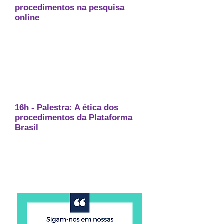
procedimentos na pesquisa
online
Prof. Eduardo Manuel de Freitas
Jorge - UNEB
Profa. Adriana Maria Paulo da
Silva - UFPE
Mediação:
Prof. Emanuel do
Rosário Santos Nonato - UNEB
16h - Palestra: A ética dos
procedimentos da Plataforma
Brasil
Profa. Gabriela Sousa Rêgo
Pimentel - UNEB
Mediação:
Prof. Gidevaldo
Novaes dos Santos - UESB